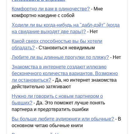
contents
Комфортно ли вам в одиночестве?
-
Мне
комфортно наедине с собой
Ходили ли вы когда-нибудь на "дабл-дэйт" (когда
на свидание выходят две пары)?
-
Нет
Какой сверх способностью вы бы хотели
обладать?
-
Становиться невидимым
Любите ли вы длинные прогулки по пляжу?
-
Нет
Знакомства в интернете создают иллюзию
бесконечного количества вариантов. Возможно
ли остановиться?
-
Да, но интернет знакомства
действительно затягивают
Нужно ли говорить с новым партнером о
бывших?
-
Да. Это поможет лучше понять
партнера и предотвратить ошибки
Вы больше любите аудиокниги или обычные?
-
В
основном читаю обычные книги