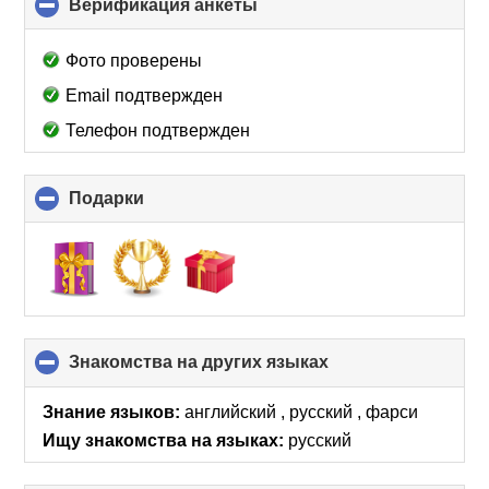
Верификация анкеты
click
to
collapse
Фото проверены
contents
Email подтвержден
Телефон подтвержден
Подарки
click
to
collapse
contents
Знакомства на других языках
click
to
collapse
Знание языков:
английский , русский , фарси
contents
Ищу знакомства на языках:
русский