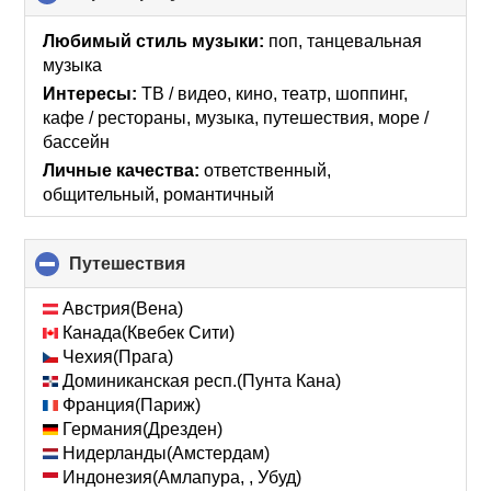
to
collapse
Любимый стиль музыки:
поп, танцевальная
contents
музыка
Интересы:
ТВ / видео, кино, театр, шоппинг,
кафе / рестораны, музыка, путешествия, море /
бассейн
Личные качества:
ответственный,
общительный, романтичный
Путешествия
click
to
collapse
Австрия(Вена)
contents
Канада(Квебек Сити)
Чехия(Прага)
Доминиканская респ.(Пунта Кана)
Франция(Париж)
Германия(Дрезден)
Нидерланды(Амстердам)
Индонезия(Амлапура, , Убуд)