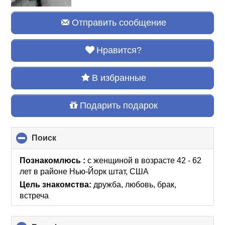
Отправить сообщение
Нравится?
В избранные
Подарить подарок
Поиск
click
to
collapse
Познакомлюсь :
с женщиной в возрасте 42 - 62
contents
лет
в районе
Нью-Йорк штат, США
Цель знакомства:
дружба, любовь, брак,
встреча