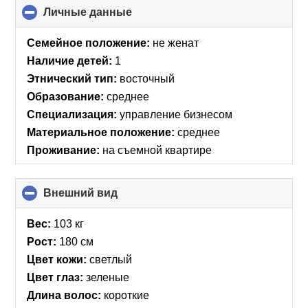
Личные данные
click
to
collapse
Семейное положение:
не женат
contents
Наличие детей:
1
Этнический тип:
восточный
Образование:
среднее
Специализация:
управление бизнесом
Материальное положение:
среднее
Проживание:
на съемной квартире
Внешний вид
click
to
collapse
Вес:
103 кг
contents
Рост:
180 см
Цвет кожи:
светлый
Цвет глаз:
зеленые
Длина волос:
короткие