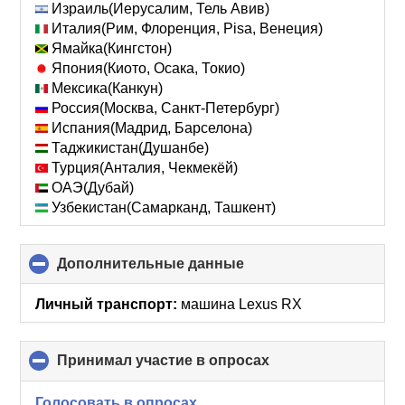
Израиль(Иерусалим, Тель Авив)
Италия(Рим, Флоренция, Pisa, Венеция)
Ямайка(Кингстон)
Япония(Киото, Осака, Токио)
Мексика(Канкун)
Россия(Москва, Санкт-Петербург)
Испания(Мадрид, Барселона)
Таджикистан(Душанбе)
Турция(Анталия, Чекмекёй)
ОАЭ(Дубай)
Узбекистан(Самарканд, Ташкент)
Дополнительные данные
click
to
collapse
Личный транспорт:
машина Lexus RX
contents
Принимал участие в опросах
click
to
collapse
Голосовать в опросах