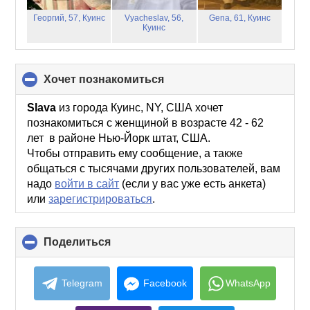
Георгий, 57,
Куинс
Vyacheslav, 56,
Gena, 61,
Куинс
Куинс
хочет познакомиться
click
to
collapse
Slava
из города Куинс, NY, США хочет
contents
познакомиться с женщиной в возрасте 42 - 62
лет в районе Нью-Йорк штат, США.
Чтобы отправить ему сообщение, а также
общаться с тысячами других пользователей, вам
надо
войти в сайт
(если у вас уже есть анкета)
или
зарегистрироваться
.
Поделиться
click
to
collapse
contents
Telegram
Facebook
WhatsApp