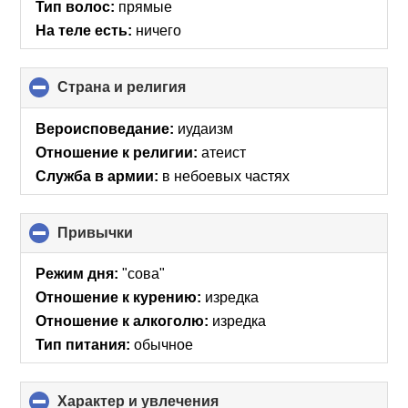
Тип волос:
прямые
На теле есть:
ничего
Страна и религия
click
to
collapse
Вероисповедание:
иудаизм
contents
Отношение к религии:
атеист
Служба в армии:
в небоевых частях
Привычки
click
to
collapse
Режим дня:
"сова"
contents
Отношение к курению:
изредка
Отношение к алкоголю:
изредка
Тип питания:
обычное
Характер и увлечения
click