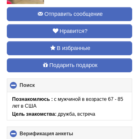
Отправить сообщение
Нравится?
В избранные
Подарить подарок
Поиск
click
to
collapse
Познакомлюсь :
с мужчиной в возрасте 67 - 85
contents
лет
в США
Цель знакомства:
дружба, встреча
Верификация анкеты
click