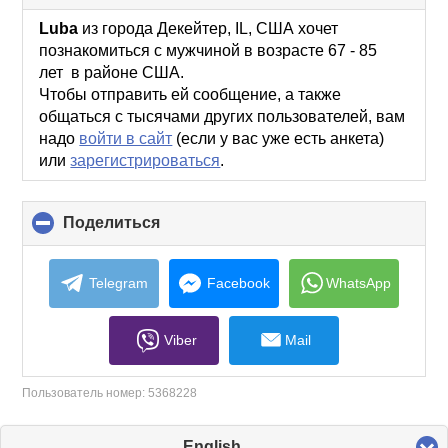
to
collapse
Luba
из города Декейтер, IL, США хочет
contents
познакомиться с мужчиной в возрасте 67 - 85
лет в районе США.
Чтобы отправить ей сообщение, а также
общаться с тысячами других пользователей, вам
надо
войти в сайт
(если у вас уже есть анкета)
или
зарегистрироваться
.
Поделиться
click
to
collapse
contents
Telegram
Facebook
WhatsApp
Viber
Mail
Пользователь номер:
5368228
English