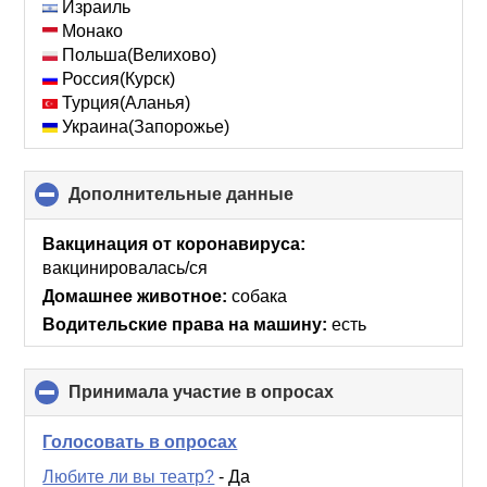
Израиль
Монако
Польша(Велихово)
Россия(Курск)
Турция(Аланья)
Украина(Запорожье)
Дополнительные данные
click
to
collapse
Вакцинация от коронавируса:
contents
вакцинировалась/ся
Домашнее животное:
собака
Водительские права на машину:
есть
Принимала участие в опросах
click
to
collapse
Голосовать в опросах
contents
Любите ли вы театр?
-
Да