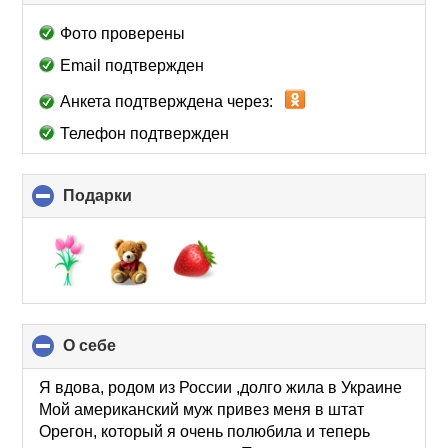
to
collapse
Фото проверены
contents
Email подтвержден
Анкета подтверждена через:
Телефон подтвержден
Подарки
click
to
collapse
contents
О себе
click
to
collapse
Я вдова, родом из России ,долго жила в Украине
contents
Мой американский муж привез меня в штат
Орегон, который я очень полюбила и теперь