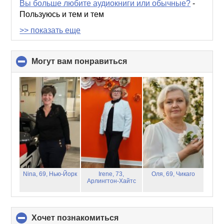
Вы больше любите аудиокниги или обычные?
-
Пользуюсь и тем и тем
>> показать еще
Могут вам понравиться
click
to
collapse
contents
Nina, 69,
Нью-Йорк
Irene, 73,
Оля, 69,
Чикаго
Арлингтон-Хайтс
хочет познакомиться
click