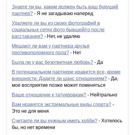
Знаете ли вы, каким должен быть ваш будущий
партнер?
-
Я не загадываю наперед
Удаляете ли вы из своих фотографий в
социальных сетях фото бывшей/го после
расставания?
-
Нет, не удаляю
Мешают ли вам у партнера друзья
противоположного пола?
-
Нет
Была ли у вас безответная любовь?
-
Да
В потенциальном партнере нравится все, кроме
внешности. Дадите ли шанс отношениям?
-
Да,
мое восприятие позже может поменяться
Ваше отношение к татуировкам?
-
Нейтрально
Вам нравятся экстремальные виды спорта?
-
Это не для меня
Считаете ли вы нужным иметь хобби?
-
Хотелось
бы, но нет времени