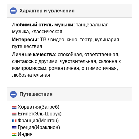
Характер и увлечения
click
to
collapse
Любимый стиль музыки:
танцевальная
contents
музыка, классическая
Интересы:
ТВ / видео, кино, театр, кулинария,
путешествия
Личные качества:
спокойная, ответственная,
считаюсь с другими, чувствительная, склонна к
компромиссам, романтичная, оптимистичная,
любознательная
Путешествия
click
to
collapse
Хорватия(Загреб)
contents
Египет(Эль-Шорук)
Франция(Ментон)
Греция(Ираклион)
Индия