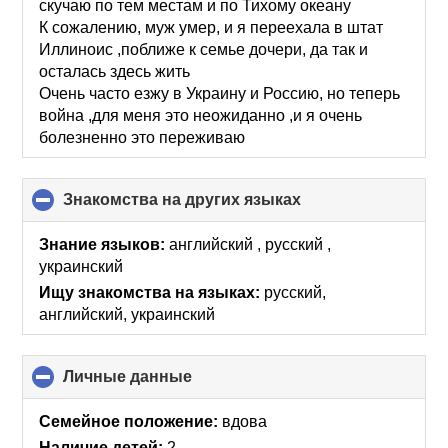
скучаю по тем местам и по Тихому океану
К сожалению, муж умер, и я переехала в штат
Иллиноис ,поближе к семье дочери, да так и
осталась здесь жить
Очень часто езжу в Украину и Россию, но теперь
война ,для меня это неожиданно ,и я очень
болезненно это переживаю
Знакомства на других языках
click
to
collapse
Знание языков:
английский , русский ,
contents
украинский
Ищу знакомства на языках:
русский,
английский, украинский
Личные данные
click
to
collapse
Семейное положение:
вдова
contents
Наличие детей:
2