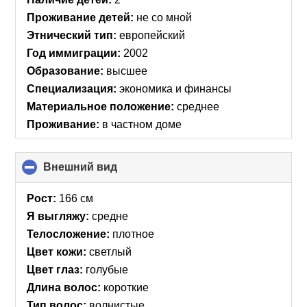
Проживание детей:
не со мной
Этнический тип:
европейский
Год иммиграции:
2002
Образование:
высшее
Специализация:
экономика и финансы
Материальное положение:
среднее
Проживание:
в частном доме
Внешний вид
click
to
collapse
Рост:
166 см
contents
Я выгляжу:
средне
Телосложение:
плотное
Цвет кожи:
светлый
Цвет глаз:
голубые
Длина волос:
короткие
Тип волос:
волнистые