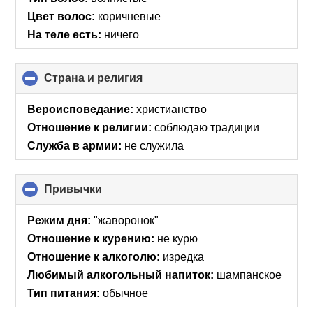
Цвет волос:
коричневые
На теле есть:
ничего
Страна и религия
click
to
collapse
Вероисповедание:
христианство
contents
Отношение к религии:
соблюдаю традиции
Служба в армии:
не служила
Привычки
click
to
collapse
Режим дня:
"жаворонок"
contents
Отношение к курению:
не курю
Отношение к алкоголю:
изредка
Любимый алкогольный напиток:
шампанское
Тип питания:
обычное