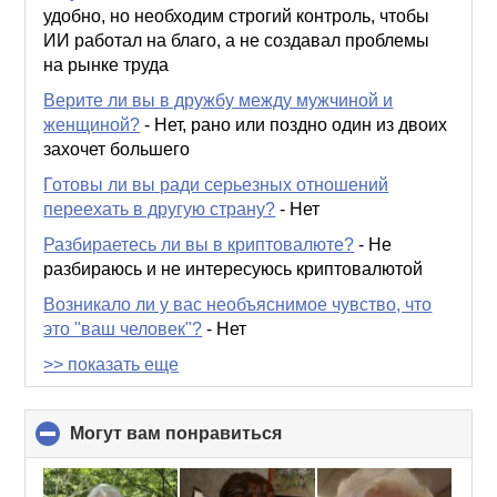
удобно, но необходим строгий контроль, чтобы
ИИ работал на благо, а не создавал проблемы
на рынке труда
Верите ли вы в дружбу между мужчиной и
женщиной?
-
Нет, рано или поздно один из двоих
захочет большего
Готовы ли вы ради серьезных отношений
переехать в другую страну?
-
Нет
Разбираетесь ли вы в криптовалюте?
-
Не
разбираюсь и не интересуюсь криптовалютой
Возникало ли у вас необъяснимое чувство, что
это "ваш человек"?
-
Нет
>> показать еще
Могут вам понравиться
click
to
collapse