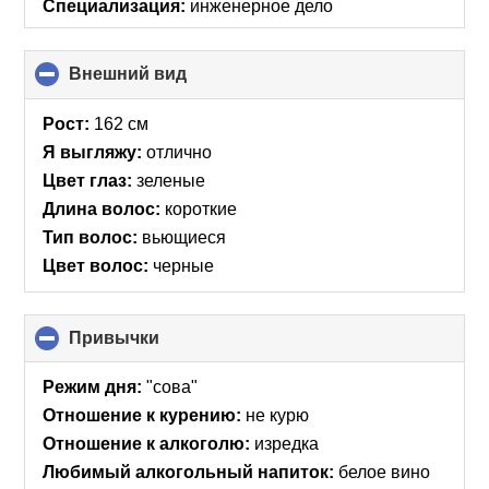
Специализация:
инженерное дело
Внешний вид
click
to
collapse
Рост:
162 см
contents
Я выгляжу:
отлично
Цвет глаз:
зеленые
Длина волос:
короткие
Тип волос:
вьющиеся
Цвет волос:
черные
Привычки
click
to
collapse
Режим дня:
"сова"
contents
Отношение к курению:
не курю
Отношение к алкоголю:
изредка
Любимый алкогольный напиток:
белое вино