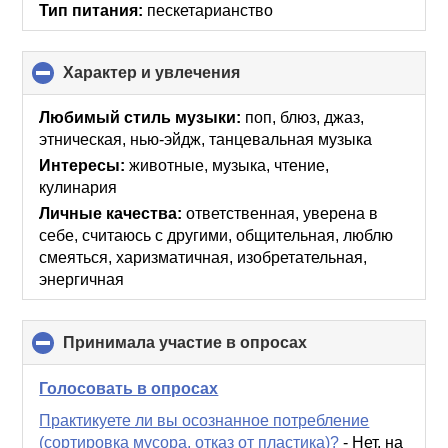
Тип питания:
пескетарианство
Характер и увлечения
click
to
collapse
Любимый стиль музыки:
поп, блюз, джаз,
contents
этническая, нью-эйдж, танцевальная музыка
Интересы:
животные, музыка, чтение,
кулинария
Личные качества:
ответственная, уверена в
себе, считаюсь с другими, общительная, люблю
смеяться, харизматичная, изобретательная,
энергичная
Принимала участие в опросах
click
to
collapse
Голосовать в опросах
contents
Практикуете ли вы осознанное потребление
(сортировка мусора, отказ от пластика)?
-
Нет, на