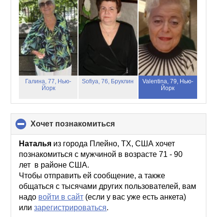
contents
Галина, 77,
Нью-
Sofiya, 76,
Бруклин
Valentina, 79,
Нью-
Йорк
Йорк
хочет познакомиться
click
to
collapse
Наталья
из города Плейно, TX, США хочет
contents
познакомиться с мужчиной в возрасте 71 - 90
лет в районе США.
Чтобы отправить ей сообщение, а также
общаться с тысячами других пользователей, вам
надо
войти в сайт
(если у вас уже есть анкета)
или
зарегистрироваться
.