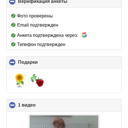
Верификация анкеты
click
to
collapse
Фото проверены
contents
Email подтвержден
Анкета подтверждена через:
Телефон подтвержден
Подарки
click
to
collapse
contents
1 видео
click
to
collapse
contents