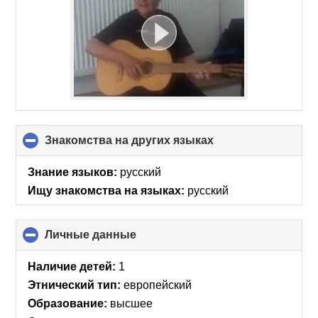
Знакомства на других языках
click
to
collapse
Знание языков:
русский
contents
Ищу знакомства на языках:
русский
Личные данные
click
to
collapse
Наличие детей:
1
contents
Этнический тип:
европейский
Образование:
высшее