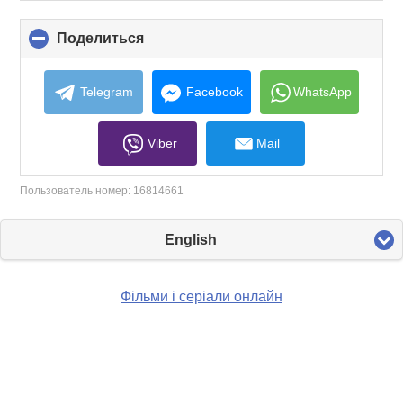
Поделиться
click
to
collapse
contents
Telegram
Facebook
WhatsApp
Viber
Mail
Пользователь номер:
16814661
English
Фільми і серіали онлайн