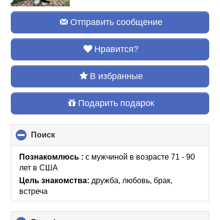
Отправить сообщение
Нравится?
В избранные
Подарить подарок
Поиск
click
to
collapse
Познакомлюсь :
с мужчиной в возрасте 71 - 90
contents
лет
в США
Цель знакомства:
дружба, любовь, брак,
встреча