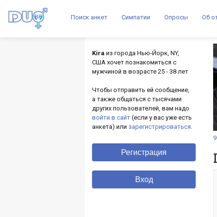
Поиск анкет
Симпатии
Опросы
Об о
Kira
из города Нью-Йорк, NY,
США хочет познакомиться с
мужчиной в возрасте 25 - 38 лет
Чтобы отправить ей сообщение,
а также общаться с тысячами
других пользователей, вам надо
войти в сайт
(если у вас уже есть
анкета) или
зарегистрироваться
.
9