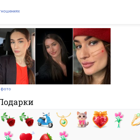
тношениях
 фото
Подарки