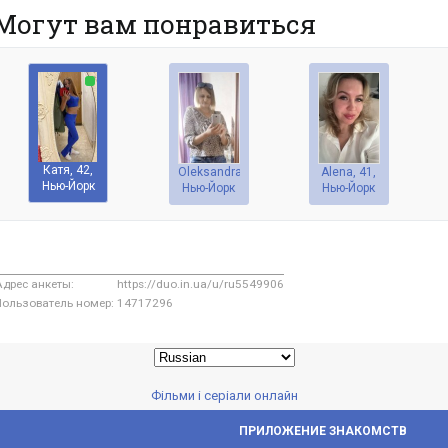
Могут вам понравиться
Катя, 42,
Oleksandra, 44,
Alena, 41,
Нью-Йорк
Нью-Йорк
Нью-Йорк
Адрес анкеты:
https://duo.in.ua/u/ru5549906
Пользователь номер:
14717296
Фільми і серіали онлайн
ПРИЛОЖЕНИЕ ЗНАКОМСТВ