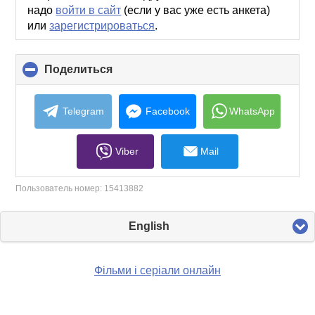
надо
войти в сайт
(если у вас уже есть анкета)
или
зарегистрироваться
.
Поделиться
click
to
collapse
contents
Telegram
Facebook
WhatsApp
Viber
Mail
Пользователь номер:
15413882
English
Фільми і серіали онлайн