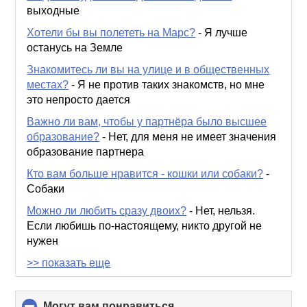
выходные
Хотели бы вы полететь на Марс?
-
Я лучше
останусь на Земле
Знакомитесь ли вы на улице и в общественных
местах?
-
Я не против таких знакомств, но мне
это непросто дается
Важно ли вам, чтобы у партнёра было высшее
образование?
-
Нет, для меня не имеет значения
образование партнера
Кто вам больше нравится - кошки или собаки?
-
Собаки
Можно ли любить сразу двоих?
-
Нет, нельзя.
Если любишь по-настоящему, никто другой не
нужен
>> показать еще
Могут вам понравиться
click