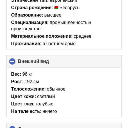
Этнический тип:
европейский
Страна рождения:
Беларусь
Образование:
высшее
Специализация:
промышленность и
производство
Материальное положение:
среднее
Проживание:
в частном доме
Внешний вид
click
to
collapse
Вес:
96 кг
contents
Рост:
192 см
Телосложение:
обычное
Цвет кожи:
светлый
Цвет глаз:
голубые
На теле есть:
ничего