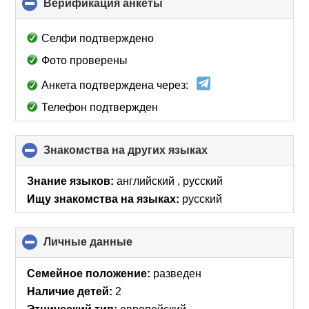
Верификация анкеты
click
to
collapse
Селфи подтверждено
contents
Фото проверены
Анкета подтверждена через:
Телефон подтвержден
Знакомства на других языках
click
to
collapse
Знание языков:
английский , русский
contents
Ищу знакомства на языках:
русский
Личные данные
click
to
collapse
Семейное положение:
разведен
contents
Наличие детей:
2