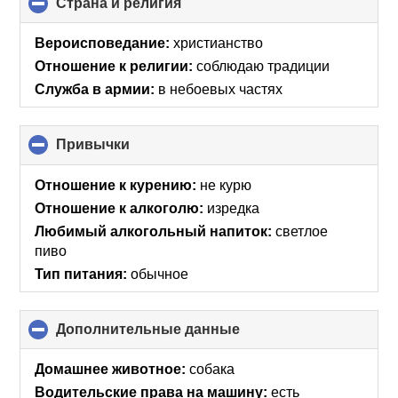
Страна и религия
click
to
collapse
Вероисповедание:
христианство
contents
Отношение к религии:
соблюдаю традиции
Служба в армии:
в небоевых частях
Привычки
click
to
collapse
Отношение к курению:
не курю
contents
Отношение к алкоголю:
изредка
Любимый алкогольный напиток:
светлое
пиво
Тип питания:
обычное
Дополнительные данные
click
to
collapse
Домашнее животное:
собака
contents
Водительские права на машину:
есть