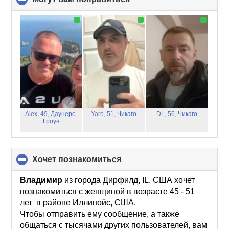
to
collapse
contents
Alex, 49,
Даунерс-
Yaro, 51,
Чикаго
DL, 56,
Чикаго
Гроув
хочет познакомиться
click
to
collapse
Владимир
из города Дирфилд, IL, США хочет
contents
познакомиться с женщиной в возрасте 45 - 51
лет в районе Иллинойс, США.
Чтобы отправить ему сообщение, а также
общаться с тысячами других пользователей, вам