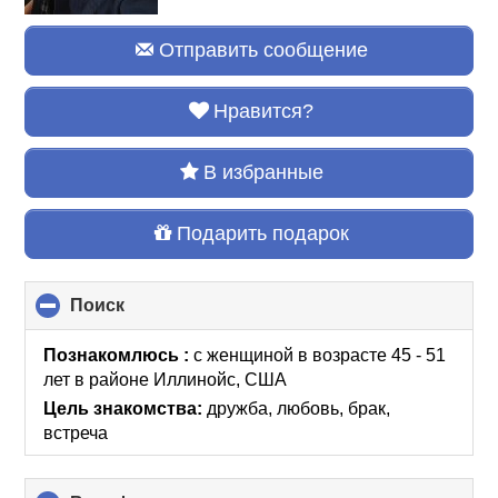
Отправить сообщение
Нравится?
В избранные
Подарить подарок
Поиск
click
to
collapse
Познакомлюсь :
с женщиной в возрасте 45 - 51
contents
лет
в районе
Иллинойс, США
Цель знакомства:
дружба, любовь, брак,
встреча