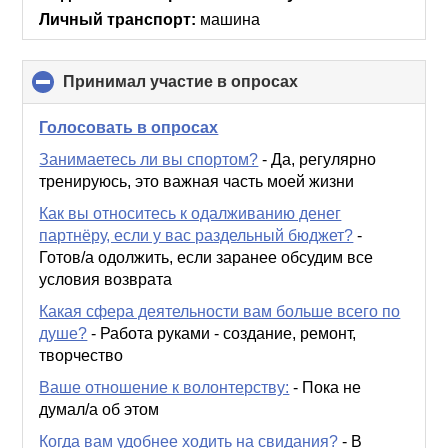
Личный транспорт:
машина
Принимал участие в опросах
click
to
collapse
Голосовать в опросах
contents
Занимаетесь ли вы спортом?
-
Да, регулярно
тренируюсь, это важная часть моей жизни
Как вы относитесь к одалживанию денег
партнёру, если у вас раздельный бюджет?
-
Готов/а одолжить, если заранее обсудим все
условия возврата
Какая сфера деятельности вам больше всего по
душе?
-
Работа руками - создание, ремонт,
творчество
Ваше отношение к волонтерству:
-
Пока не
думал/а об этом
Когда вам удобнее ходить на свидания?
-
В