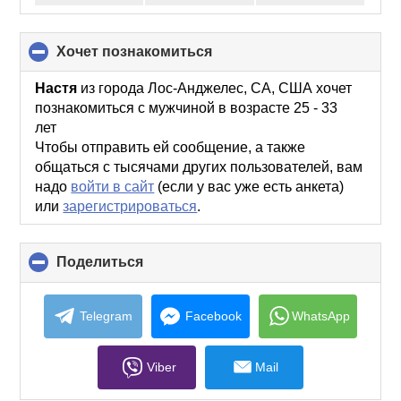
хочет познакомиться
click
to
collapse
Настя
из города Лос-Анджелес, CA, США хочет
contents
познакомиться с мужчиной в возрасте 25 - 33
лет
Чтобы отправить ей сообщение, а также
общаться с тысячами других пользователей, вам
надо
войти в сайт
(если у вас уже есть анкета)
или
зарегистрироваться
.
Поделиться
click
to
collapse
contents
Telegram
Facebook
WhatsApp
Viber
Mail