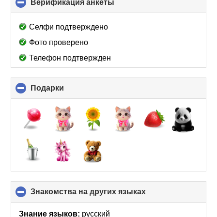
Верификация анкеты
click
to
collapse
Селфи подтверждено
contents
Фото проверено
Телефон подтвержден
Подарки
click
to
collapse
contents
Знакомства на других языках
click
to
collapse
Знание языков:
русский