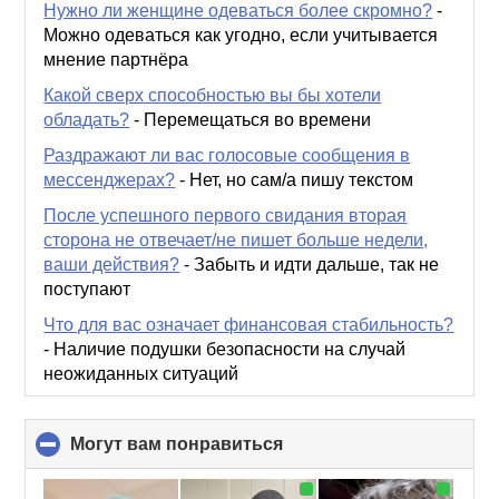
Нужно ли женщине одеваться более скромно?
-
Можно одеваться как угодно, если учитывается
мнение партнёра
Какой сверх способностью вы бы хотели
обладать?
-
Перемещаться во времени
Раздражают ли вас голосовые сообщения в
мессенджерах?
-
Нет, но сам/а пишу текстом
После успешного первого свидания вторая
сторона не отвечает/не пишет больше недели,
ваши действия?
-
Забыть и идти дальше, так не
поступают
Что для вас означает финансовая стабильность?
-
Наличие подушки безопасности на случай
неожиданных ситуаций
Могут вам понравиться
click
to
collapse