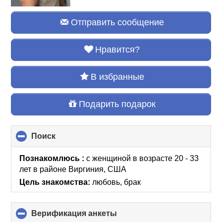
Отправить сообщение
Нравится?
В избранные
Подарить подарок
Поиск
click
to
collapse
Познакомлюсь :
с женщиной в возрасте 20 - 33
contents
лет
в районе
Виргиния, США
Цель знакомства:
любовь, брак
Верификация анкеты
click