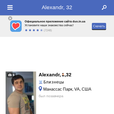
Alexandr, 32
Официальное приложение сайта duo.in.ua
Установите наши знакомства сейчас!
Скачать
(7248)
Alexandr,
,
32
6
Близнецы
Манассас Парк, VA, США
был позавчера