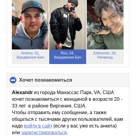
contents
Andrey, 32,
Rus, 34,
Edmundo, 28,
Вирджиния-Бич
Вирджиния-Бич
Ричмонд
хочет познакомиться
click
to
collapse
Alexandr
из города Манассас Парк, VA, США
contents
хочет познакомиться с женщиной в возрасте 20 -
33 лет в районе Виргиния, США.
Чтобы отправить ему сообщение, а также
общаться с тысячами других пользователей, вам
надо
войти в сайт
(если у вас уже есть анкета)
или
зарегистрироваться
.