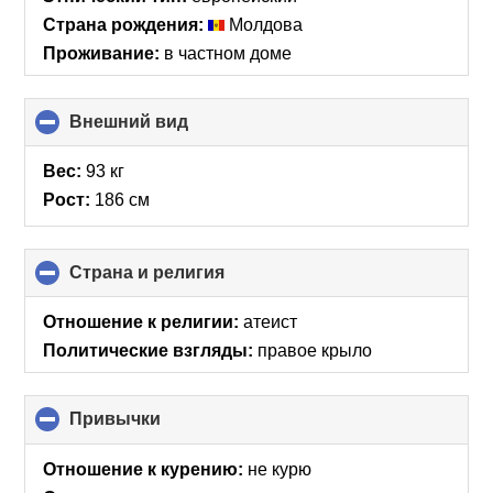
Страна рождения:
Молдова
Проживание:
в частном доме
Внешний вид
click
to
collapse
Вес:
93 кг
contents
Рост:
186 см
Страна и религия
click
to
collapse
Отношение к религии:
атеист
contents
Политические взгляды:
правое крыло
Привычки
click
to
collapse
Отношение к курению:
не курю
contents