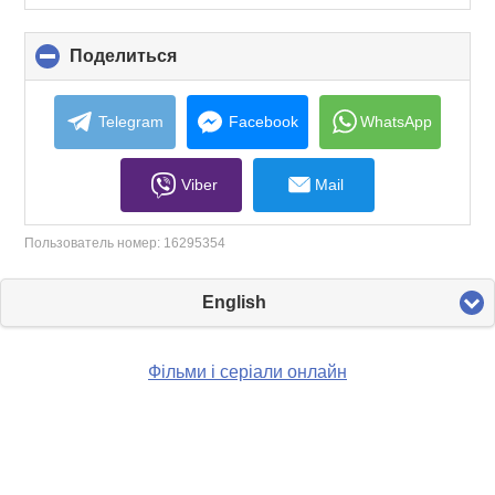
Поделиться
click
to
collapse
contents
Telegram
Facebook
WhatsApp
Viber
Mail
Пользователь номер:
16295354
English
Фільми і серіали онлайн