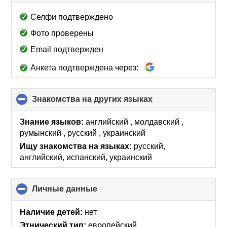
to
collapse
Селфи подтверждено
contents
Фото проверены
Email подтвержден
Анкета подтверждена через:
Знакомства на других языках
click
to
collapse
Знание языков:
английский , молдавский ,
contents
румынский , русский , украинский
Ищу знакомства на языках:
русский,
английский, испанский, украинский
Личные данные
click
to
collapse
Наличие детей:
нет
contents
Этнический тип:
европейский