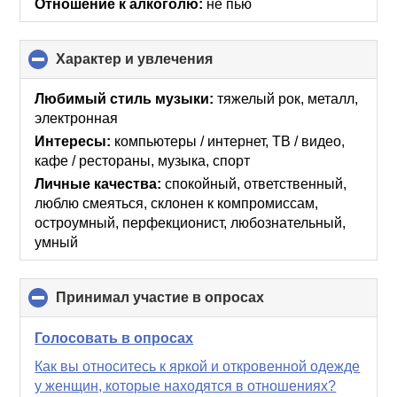
Отношение к алкоголю:
не пью
Характер и увлечения
click
to
collapse
Любимый стиль музыки:
тяжелый рок, металл,
contents
электронная
Интересы:
компьютеры / интернет, ТВ / видео,
кафе / рестораны, музыка, спорт
Личные качества:
спокойный, ответственный,
люблю смеяться, склонен к компромиссам,
остроумный, перфекционист, любознательный,
умный
Принимал участие в опросах
click
to
collapse
Голосовать в опросах
contents
Как вы относитесь к яркой и откровенной одежде
у женщин, которые находятся в отношениях?