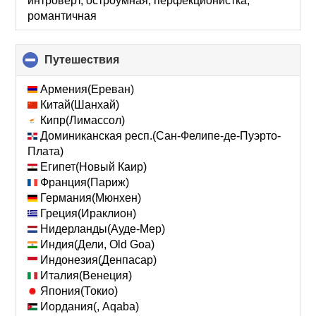
интроверт, остроумная, перфекционистка,
романтичная
Путешествия
click
to
collapse
Армения(Ереван)
contents
Китай(Шанхай)
Кипр(Лимассол)
Доминиканская респ.(Сан-Фелипе-де-Пуэрто-
Плата)
Египет(Новый Каир)
Франция(Париж)
Германия(Мюнхен)
Греция(Ираклион)
Нидерланды(Ауде-Мер)
Индия(Дели, Old Goa)
Индонезия(Денпасар)
Италия(Венеция)
Япония(Токио)
Иордания(, Aqaba)