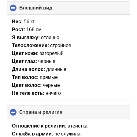
Внешний вид
click
to
collapse
Вес:
56 кг
contents
Рост:
168 см
Я выгляжу:
отлично
Телосложение:
стройное
Цвет кожи:
загорелый
Цвет глаз:
черные
Длина волос:
длинные
Тип волос:
прямые
Цвет волос:
черные
На теле есть:
ничего
Страна и религия
click
to
collapse
Отношение к религии:
атеистка
contents
Служба в армии:
не служила