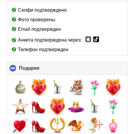
to
collapse
Селфи подтверждено
contents
Фото проверены
Email подтвержден
Анкета подтверждена через:
Телефон подтвержден
Подарки
click
to
collapse
contents