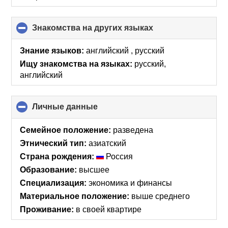
Знакомства на других языках
click
to
collapse
Знание языков:
английский , русский
contents
Ищу знакомства на языках:
русский,
английский
Личные данные
click
to
collapse
Семейное положение:
разведена
contents
Этнический тип:
азиатский
Страна рождения:
Россия
Образование:
высшее
Специализация:
экономика и финансы
Материальное положение:
выше среднего
Проживание:
в своей квартире