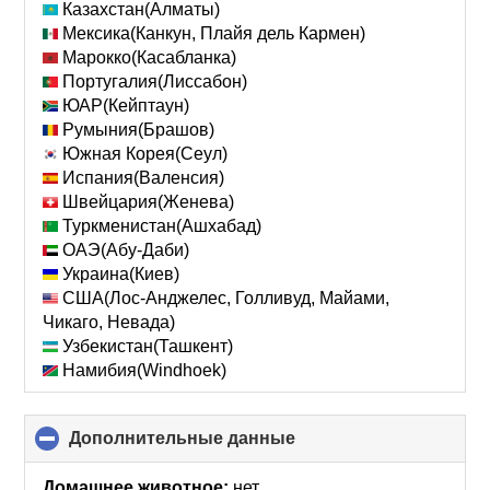
Казахстан(Алматы)
Мексика(Канкун, Плайя дель Кармен)
Марокко(Касабланка)
Португалия(Лиссабон)
ЮАР(Кейптаун)
Румыния(Брашов)
Южная Корея(Сеул)
Испания(Валенсия)
Швейцария(Женева)
Туркменистан(Ашхабад)
ОАЭ(Абу-Даби)
Украина(Киев)
США(Лос-Анджелес, Голливуд, Майами,
Чикаго, Невада)
Узбекистан(Ташкент)
Намибия(Windhoek)
Дополнительные данные
click
to
collapse
Домашнее животное:
нет