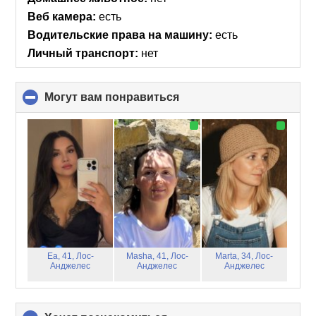
contents
Веб камера:
есть
Водительские права на машину:
есть
Личный транспорт:
нет
Могут вам понравиться
click
to
collapse
contents
Ea, 41,
Лос-
Masha, 41,
Лос-
Marta, 34,
Лос-
Анджелес
Анджелес
Анджелес