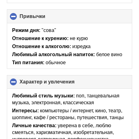
Привычки
click
to
collapse
Режим дня:
"сова"
contents
Отношение к курению:
не курю
Отношение к алкоголю:
изредка
Любимый алкогольный напиток:
белое вино
Тип питания:
обычное
Характер и увлечения
click
to
collapse
Любимый стиль музыки:
поп, танцевальная
contents
музыка, электронная, классическая
Интересы:
компьютеры / интернет, кино, театр,
шоппинг, кафе / рестораны, путешествия, танцы
Личные качества:
уверена в себе, люблю
смеяться, харизматичная, изобретательная,