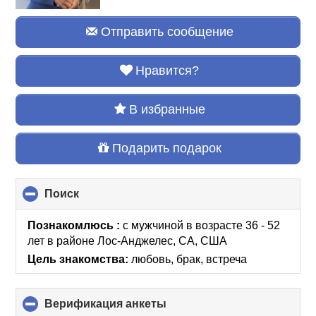
Отправить сообщение
Нравится?
В избранные
Подарить подарок
Поиск
click
to
collapse
Познакомлюсь :
с мужчиной в возрасте 36 - 52
contents
лет
в районе
Лос-Анджелес, CA, США
Цель знакомства:
любовь, брак, встреча
Верификация анкеты
click