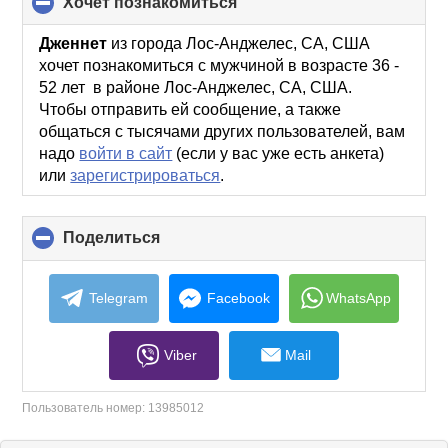
хочет познакомиться
click
to
collapse
Дженнет
из города Лос-Анджелес, CA, США
contents
хочет познакомиться с мужчиной в возрасте 36 -
52 лет в районе Лос-Анджелес, CA, США.
Чтобы отправить ей сообщение, а также
общаться с тысячами других пользователей, вам
надо
войти в сайт
(если у вас уже есть анкета)
или
зарегистрироваться
.
Поделиться
click
to
collapse
contents
Telegram
Facebook
WhatsApp
Viber
Mail
Пользователь номер:
13985012