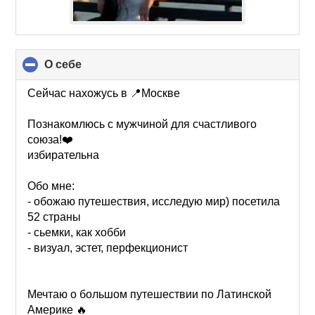
О себе
click
to
collapse
Сейчас нахожусь в 📍Москве
contents
Познакомлюсь с мужчиной для счастливого
союза!❤️
избирательна
Обо мне:
- обожаю путешествия, исследую мир) посетила
52 страны
- сьемки, как хобби
- визуал, эстет, перфекционист
Мечтаю о большом путешествии по Латинской
Америке 🔥