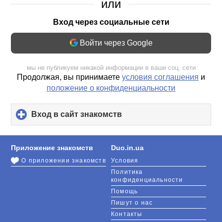
или
Вход через социальные сети
Войти через Google
мы не публикуем никакой информации в ваши соц. сети
Продолжая, вы принимаете
условия соглашения
и
положение о конфиденциальности
Вход в сайт знакомств
click
to
expand
contents
Приложение знакомств
Duo.in.ua
О приложении знакомств
Условия
Политика
конфиденциальности
Помощь
Пишут о нас
Контакты