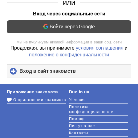
или
Вход через социальные сети
Войти через Google
мы не публикуем никакой информации в ваши соц. сети
Продолжая, вы принимаете
условия соглашения
и
положение о конфиденциальности
Вход в сайт знакомств
click
to
expand
contents
Приложение знакомств
Duo.in.ua
О приложении знакомств
Условия
Политика
конфиденциальности
Помощь
Пишут о нас
Контакты