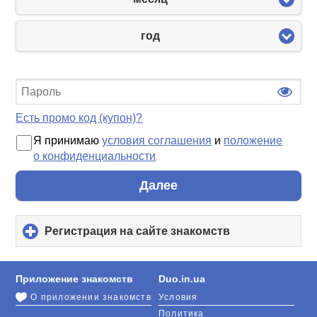
год
Есть промо код (купон)?
Я принимаю
условия соглашения
и
положение
о конфиденциальности
Далее
Регистрация на сайте знакомств
click
to
expand
contents
Приложение знакомств
Duo.in.ua
О приложении знакомств
Условия
Политика